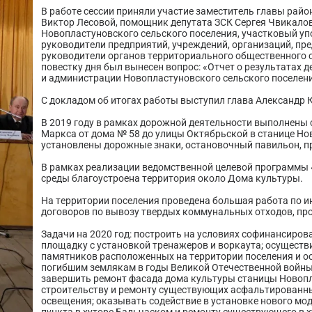
В работе сессии приняли участие заместитель главы райо
Виктор Лесовой, помощник депутата ЗСК Сергея Чвикалов
Новопластуновского сельского поселения, участковый у
руководители предприятий, учреждений, организаций, пр
руководители органов территориального общественного 
повестку дня был вынесен вопрос: «Отчет о результатах 
и администрации Новопластуновского сельского поселения
С докладом об итогах работы выступил глава Александр 
В 2019 году в рамках дорожной деятельности выполнены
Маркса от дома № 58 до улицы Октябрьской в станице Но
установлены дорожные знаки, остановочный павильон, п
В рамках реализации ведомственной целевой программы
среды благоустроена территория около Дома культуры.
На территории поселения проведена большая работа по
договоров по вывозу твердых коммунальных отходов, про
Задачи на 2020 год: построить на условиях софинансир
площадку с установкой тренажеров и воркаута; осуществ
памятников расположенных на территории поселения и о
погибшим землякам в годы Великой Отечественной войны
завершить ремонт фасада дома культуры станицы Новопл
строительству и ремонту существующих асфальтированны
освещения; оказывать содействие в установке нового м