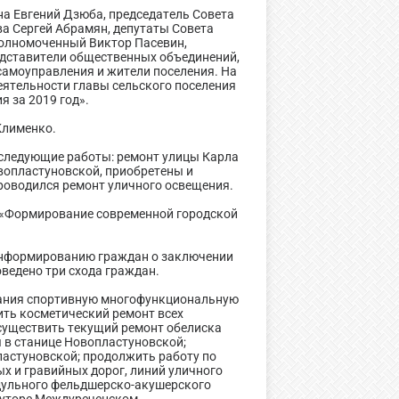
на Евгений Дзюба, председатель Совета
а Сергей Абрамян, депутаты Совета
полномоченный Виктор Пасевин,
едставители общественных объединений,
самоуправления и жители поселения. На
деятельности главы сельского поселения
 за 2019 год».
Клименко.
 следующие работы: ремонт улицы Карла
вопластуновской, приобретены и
роводился ремонт уличного освещения.
 «Формирование современной городской
 информированию граждан о заключении
ведено три схода граждан.
ования спортивную многофункциональную
ить косметический ремонт всех
существить текущий ремонт обелиска
 в станице Новопластуновской;
астуновской; продолжить работу по
х и гравийных дорог, линий уличного
одульного фельдшерско-акушерского