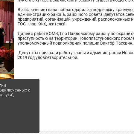
пункта в хуторе Бальчаском и ремонту существующего в 
В заключение глава поблагодарил за поддержку краевую 
администрацию района, районного Совета, депутатов сел
предприятий, организаций, учреждений, расположенных н
ТОС, глав КФХ, жителей.
Далее о работе ОМВД по Павловскому району по охране о
преступностью на территории Новопластуновского посел
уполномоченный подполковник полиции Виктор Пасевин.
Депутаты признали работу главы и администрации Новоп
2019 год удовлетворительной.
тки
 подключенные к
слуги",