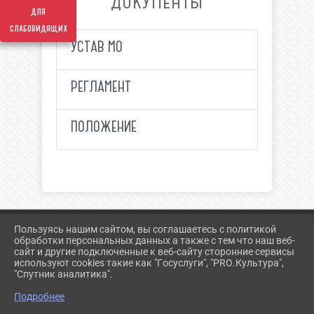
ДОКУМЕНТЫ
для
слабовидящих
УСТАВ МО
РЕГЛАМЕНТ
ПОЛОЖЕНИЕ
Пользуясь нашим сайтом, вы соглашаетесь с политикой
2026 Г. SOVET.PAVL23.RU
обработки персональных данных а также с тем что наш веб-
ВХОД
сайт и другие подключенные к веб-сайту сторонние сервисы
КАРТА САЙТА
используют cookies такие как "Госуслуги", "PRO.Культура",
ПОЛИТИКА ОБРАБОТКИ ПЕРСОНАЛЬНЫХ ДАННЫХ
"Спутник аналитика".
Подробнее
СДЕЛАНО НА KUBCMS
РАЗРАБОТКА И ПОДДЕРЖКА